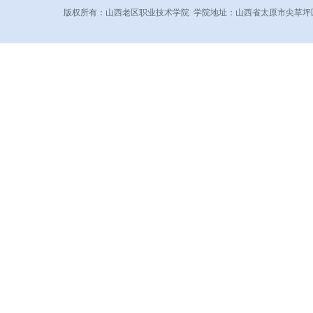
版权所有：山西老区职业技术学院 学院地址：山西省太原市尖草坪区和平北路东