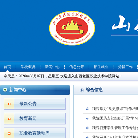
首页
┆
学校概况
┆
新闻中心
┆
信息公开
┆
招生就业
┆
党群工作
今天是：2026年08月07日，星期五 欢迎进入山西老区职业技术学院网站！
新闻中心
综合信息
最新公告
我院举办“党史微课”制作培
教育新闻
我院医药支部组织开展“学
我院召开学生管理工作专题
职业教育活动周
我院召开2021年专升本选