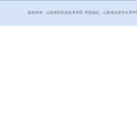
版权所有：山西老区职业技术学院 学院地址：山西省太原市尖草坪区和平北路东