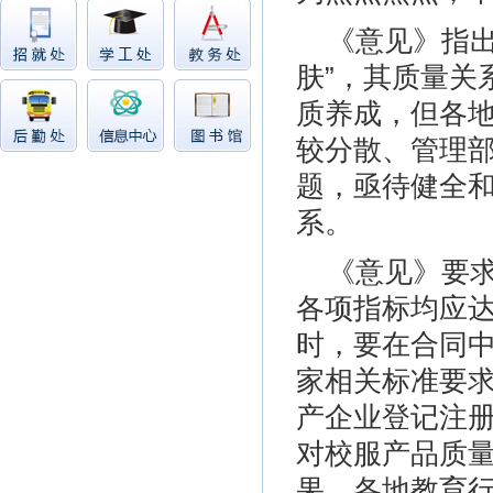
《意见》指
肤”，其质量关
质养成，但各
较分散、管理
题，亟待健全
系。
《意见》要
各项指标均应
时，要在合同
家相关标准要
产企业登记注
对校服产品质
果。各地教育