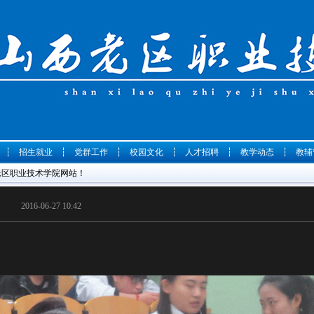
┆
招生就业
┆
党群工作
┆
校园文化
┆
人才招聘
┆
教学动态
┆
教辅
西老区职业技术学院网站！
2016-06-27 10:42